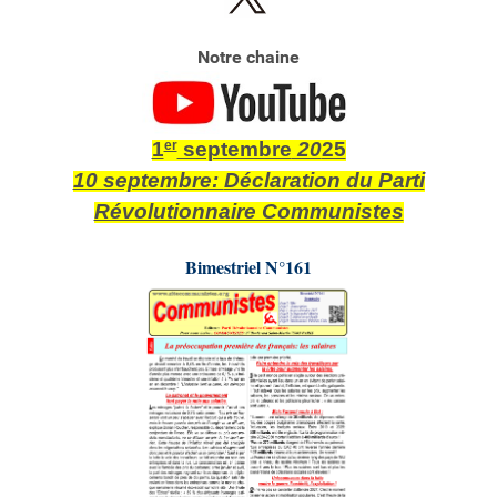
Notre chaine
1
er
septembre
20
25
10 septembre:
Déclaration du Parti
Révolutionnaire Communistes
Bimestriel N°161