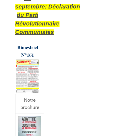
septembre:
Déclaration
du Parti
Révolutionnaire
Communistes
Bimestriel
N°161
Notre
brochure